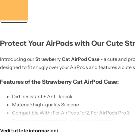
Protect Your AirPods with Our Cute St
Introducing our
Strawberry Cat AirPod Case
- a cute and pro
designed to fit snugly over your AirPods and features a cute s
Features of the Strawberry Cat AirPod Case:
Dirt-resistant + Anti-knock
Material: high-quality Silicone
Compatible With: For AirPods 1or2, For AirPods Pro 3
Feature: shockproof, anti-dust, anti-scratches
No need to remove the case while charging.
Vedi tutte le informazioni