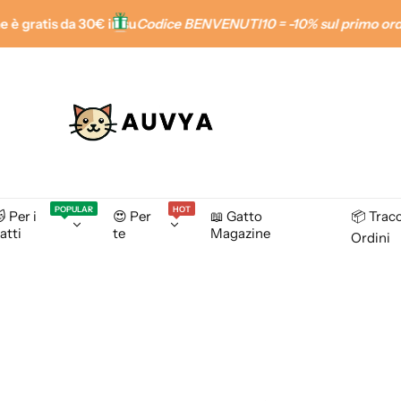
tis da 30€ in su
Codice BENVENUTI10 = -10% sul primo ordine
.
Mi
POPULAR
HOT
 Per i
😍 Per
📖 Gatto
📦 Trac
atti
te
Magazine
Ordini