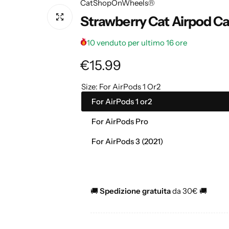
CatShopOnWheels®
Strawberry Cat Airpod C
10 venduto per ultimo 16 ore
P
€15.99
r
Size:
For AirPods 1 Or2
For AirPods 1 or2
e
For AirPods Pro
z
For AirPods 3 (2021)
z
o
🚚
Spedizione gratuita
da 30€
🚚
n
o