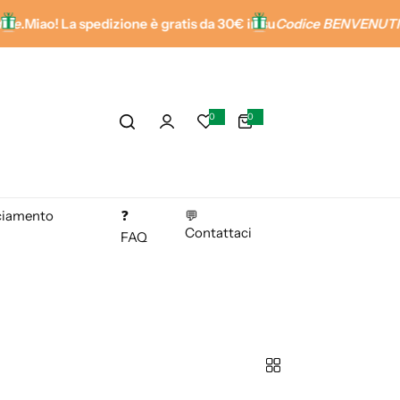
ao! La spedizione è gratis da 30€ in su
Codice BENVENUTI10 = -10
0
0
0
e
l
e
m
e
n
t
i
ciamento
❓
💬
Contattaci
FAQ