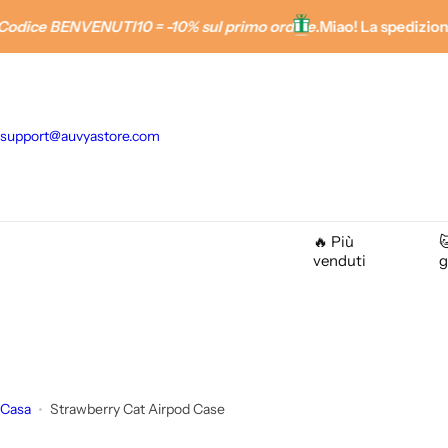
V
 BENVENUTI10 = -10% sul primo ordine
.
Miao! La spedizione è gra
a
i
a
l
support@auvyastore.com
c
o
n
t
e
🔥 Più

venduti
g
n
u
t
o
Casa
Strawberry Cat Airpod Case