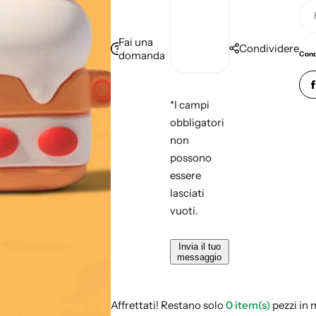
Fai una
Condividere
domanda
Cond
*I campi
obbligatori
non
possono
essere
lasciati
vuoti.
Invia il tuo
messaggio
Affrettati! Restano solo
0 item(s)
pezzi in