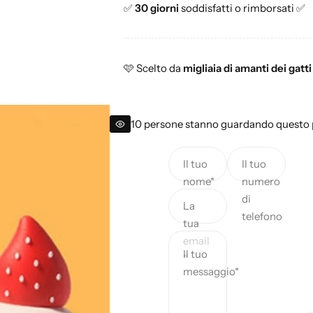
✅
30 giorni
soddisfatti o rimborsati
✅
r
m
🩷
Scelto da
migliaia di amanti dei gatt
a
l
10 persone stanno guardando questo 
e
Il tuo
Il tuo
nome*
numero
di
La
telefono
tua
email
Il tuo
*
messaggio*